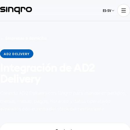
ES-SV
← Empresas a domicilio
AD2 DELIVERY
Integración de AD2
Delivery
Conecta AD2 Delivery con Sinqro para mantener pedidos,
menús, mesas, pagos, horarios y datos operativos
alineados con el resto del stack del restaurante.