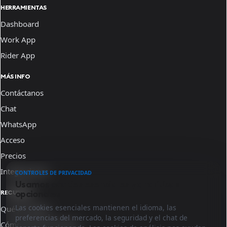
HERRAMIENTAS
Dashboard
Work App
Rider App
MÁS INFO
Contáctanos
Chat
WhatsApp
Acceso
Precios
Integraciones
CONTROLES DE PRIVACIDAD
Usamos cookies esenciales y analíticas
opcionales.
RECURSOS
Las cookies esenciales mantienen el idioma, las
Qué es Sinqro
preferencias del mercado, la seguridad y el chat de
Cómo funciona Sinqro