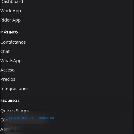
Dashboard
Work App
Rider App
MÁS INFO
Contáctanos
Chat
WhatsApp
Acceso
Precios
Integraciones
RECURSOS
Qué es Sinqro
CONTROLES DE PRIVACIDAD
Cómo funciona Sinqro
Usamos cookies esenciales y analíticas
Aprende
opcionales.