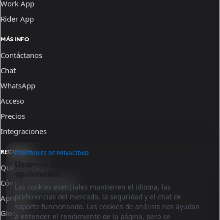
Work App
Rider App
MÁS INFO
Contáctanos
Chat
WhatsApp
Acceso
Precios
Integraciones
RECURSOS
CONTROLES DE PRIVACIDAD
Usamos cookies esenciales y analíticas
Qué es Sinqro
opcionales.
Cómo funciona Sinqro
Las cookies esenciales mantienen el idioma, las
preferencias del mercado, la seguridad y el chat de
Aprende
soporte funcionando. Las cookies de análisis nos ayudan
Glosario
a entender el rendimiento de la página, pero se