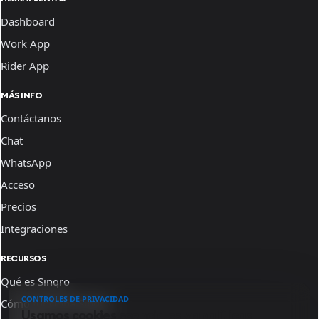
Dashboard
Work App
Rider App
MÁS INFO
Contáctanos
Chat
WhatsApp
Acceso
Precios
Integraciones
RECURSOS
Qué es Sinqro
CONTROLES DE PRIVACIDAD
Cómo funciona Sinqro
Usamos cookies esenciales y analíticas