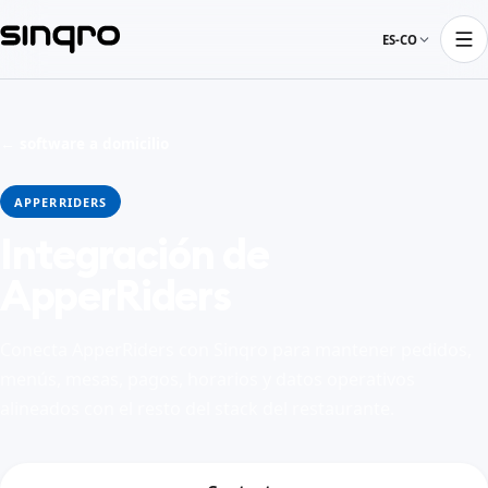
ES-CO
← software a domicilio
APPERRIDERS
Integración de
ApperRiders
Conecta ApperRiders con Sinqro para mantener pedidos,
menús, mesas, pagos, horarios y datos operativos
alineados con el resto del stack del restaurante.