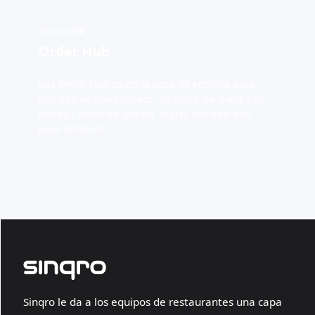
SOLUCIÓN
Order Hub
→
Usa Order Hub como la capa de entrada para
pedidos de marketplace, directos, de mesa y de
entrega antes de que las reglas decidan qué
pasa después.
Sinqro le da a los equipos de restaurantes una capa