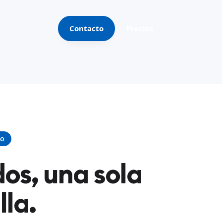
Contacto
Precios
VO
os, una sola
lla.