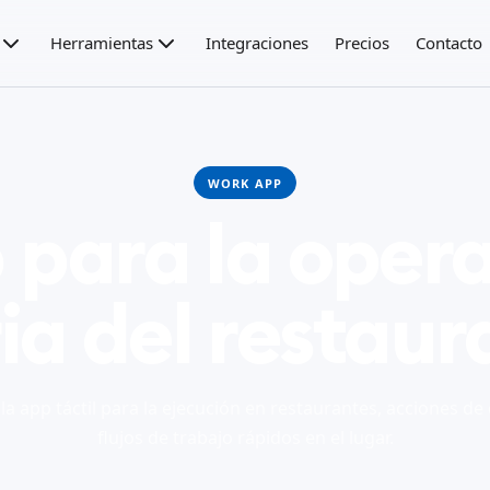
Herramientas
Integraciones
Precios
Contacto
WORK APP
 para la opera
ia del restau
a app táctil para la ejecución en restaurantes, acciones de 
flujos de trabajo rápidos en el lugar.