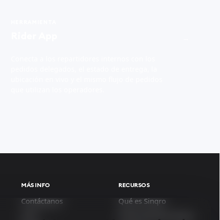
HERRAMIENTA
Rider App
→
Conecta a los repartidores internos con los
pedidos delegados, el estado de entrega, la
ubicación en vivo y el mismo flujo de pedidos
que utilizan los operadores.
MÁS INFO
RECURSOS
Contáctanos
Qué es Sinqro
Chat
Cómo funciona Sinqro