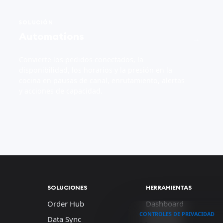
SOLUCIÓN
Automations
→
Convierte los pedidos conectados, la
disponibilidad, los horarios y la presión en la
cocina en pausas de canal, enrutamiento, alertas
y acciones de capacidad.
SOLUCIONES
HERRAMIENTAS
Order Hub
Dashboard
CONTROLES DE PRIVACIDAD
Data Sync
Work App