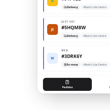
G
Delivery
Bistró Lila Centro
JUST EAT
#5HQM8W
JE
Delivery
Bistró Lila Centro
WEB
#3DRK6Y
W
En mesa
Bistró Lila Centro
Pedidos