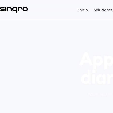
Inicio
Soluciones
App
diar
Work App es l