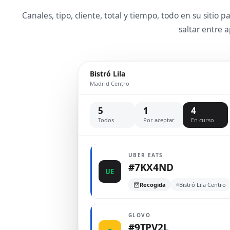
Canales, tipo, cliente, total y tiempo, todo en su sitio 
saltar entre a
Bistró Lila
Madrid Centro
5
1
4
Todos
Por aceptar
En curso
UBER EATS
#7KX4ND
UE
Recogida
Bistró Lila Centro
GLOVO
#9TPV2L