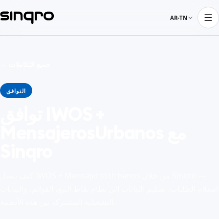
AR-TN
← جميع التكاملات
التوافق
توافق IWOS +
MensajerosUrbanos مع
Sinqro
كيف تتصل IWOS + MensajerosUrbanos من خلال Sinqro —
استلام الطلبات، تسليم البيانات إلى نظام نقاط البيع، القوائم، والبيانات
التشغيلية المشتركة بين هذه الأنظمة.