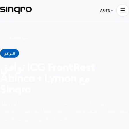
AR-TN
← جميع التكاملات
التوافق
توافق ICG FrontRest
Abinco + Lymon مع
Sinqro
كيف تتصل ICG FrontRest Abinco + Lymon من خلال Sinqro —
استلام الطلبات، تسليم البيانات إلى نظام نقاط البيع، القوائم، والبيانات
التشغيلية المشتركة بين هذه الأنظمة.