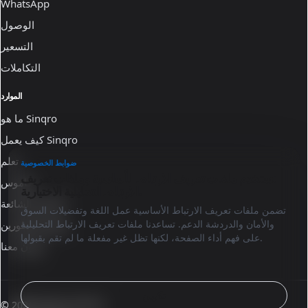
WhatsApp
الوصول
التسعير
التكاملات
الموارد
ما هو Sinqro
كيف يعمل Sinqro
تعلم
ضوابط الخصوصية
نستخدم ملفات تعريف الارتباط الأساسية وملفات تعريف
قاموس
الارتباط التحليلية الاختيارية.
الأسئلة الشائعة
تضمن ملفات تعريف الارتباط الأساسية عمل اللغة وتفضيلات السوق
والأمان والدردشة الدعم. تساعدنا ملفات تعريف الارتباط التحليلية
وثائق المطورين
على فهم أداء الصفحة، لكنها تظل غير مفعلة ما لم تقم بقبولها.
تعاون معنا
تكوين
© 2026 Sinqro Tunisia