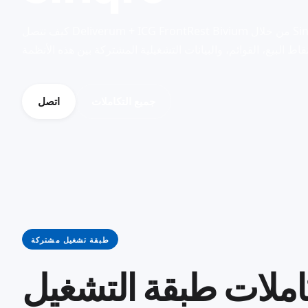
كيف تتصل Deliverum + ICG FrontRest Bivium من خلال Sinqro — استلام الطلبات، تسليم البيانات
جميع التكاملات
اتصل
طبقة تشغيل مشتركة
املات طبقة التشغيل