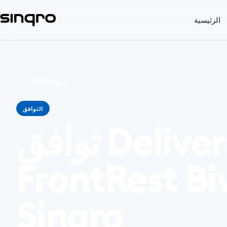
الرئيسية
← جميع التكاملات
التوافق
توافق Deliverum + ICG
FrontRest  مع
Sinqro