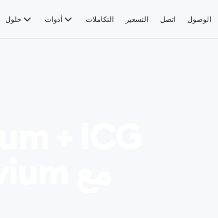
الوصول
اتصل
التسعير
التكاملات
أدوات
حلول
Bivium