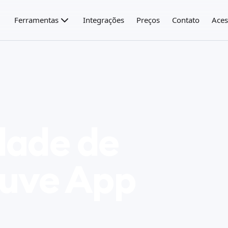
Ferramentas
Integrações
Preços
Contato
Aces
dade de
 Nuve App