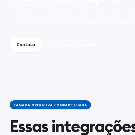
Como Tiller + The Nuve App se conectam através do S
entrega ao POS, menus e dados operacionais comparti
Contato
Todas as integrações
CAMADA OPERATIVA COMPARTILHADA
Essas integraçõe