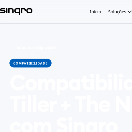
Início
Soluções
← Todas as integrações
COMPATIBILIDADE
Compatibili
Tiller + The
com Sinqro