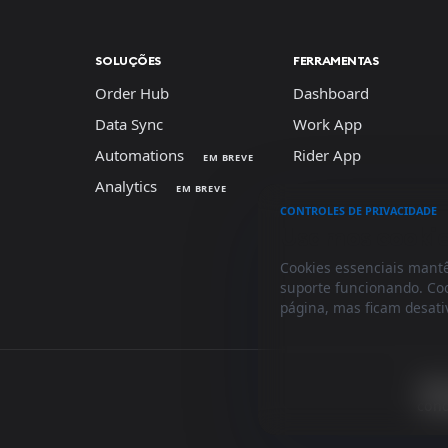
SOLUÇÕES
FERRAMENTAS
Order Hub
Dashboard
Data Sync
Work App
Automations
Rider App
EM BREVE
Analytics
EM BREVE
CONTROLES DE PRIVACIDADE
Usamos cookies
Cookies essenciais mantê
suporte funcionando. Co
página, mas ficam desati
Term
cond