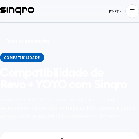
PT-PT
← Todas as integrações
COMPATIBILIDADE
Compatibilidade de
Revo + YOYO com Sinqro
Como Revo + YOYO se conectam através do Sinqro —
recebimento de pedidos, entrega ao POS, menus e dados
operacionais compartilhados entre esses sistemas.