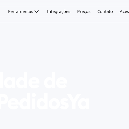
Ferramentas
Integrações
Preços
Contato
Aces
dade de
PedidosYa