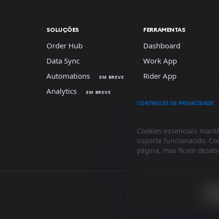
SOLUÇÕES
FERRAMENTAS
Order Hub
Dashboard
Data Sync
Work App
Automations
Rider App
EM BREVE
Analytics
EM BREVE
CONTROLES DE PRIVACIDADE
Usamos cookies
Cookies essenciais mantê
suporte funcionando. Co
página, mas ficam desati
Term
cond