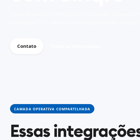
Como Recadiños + PedidosYa se conectam através do 
entrega ao POS, menus e dados operacionais comparti
Contato
Todas as integrações
CAMADA OPERATIVA COMPARTILHADA
Essas integraçõe