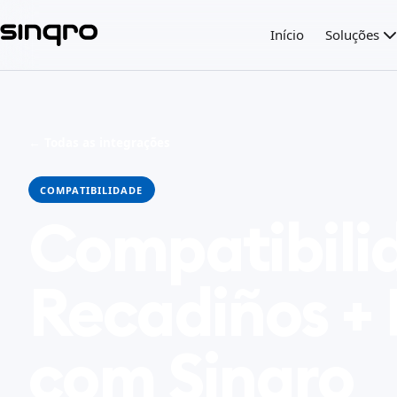
Início
Soluções
← Todas as integrações
COMPATIBILIDADE
Compatibili
Recadiños + 
com Sinqro