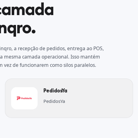
 camada
nqro.
nqro, a recepção de pedidos, entrega ao POS,
pela mesma camada operacional. Isso mantém
m vez de funcionarem como silos paralelos.
PedidosYa
PedidosYa