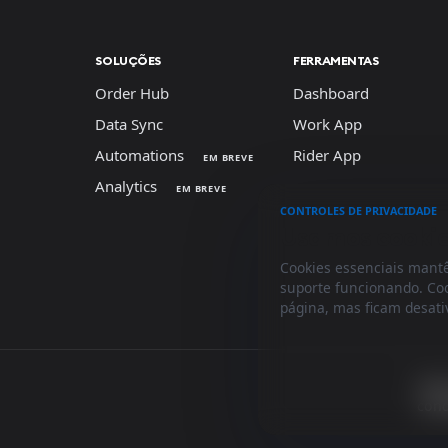
SOLUÇÕES
FERRAMENTAS
Order Hub
Dashboard
Data Sync
Work App
Automations
Rider App
EM BREVE
Analytics
EM BREVE
CONTROLES DE PRIVACIDADE
Usamos cookies
Cookies essenciais mantê
suporte funcionando. Co
página, mas ficam desati
Term
cond