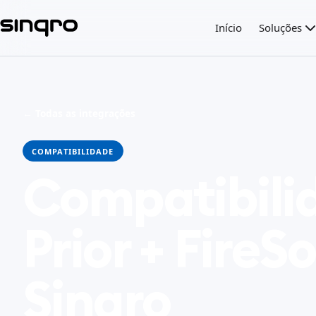
Início
Soluções
← Todas as integrações
COMPATIBILIDADE
Compatibili
Prior + FireS
Sinqro