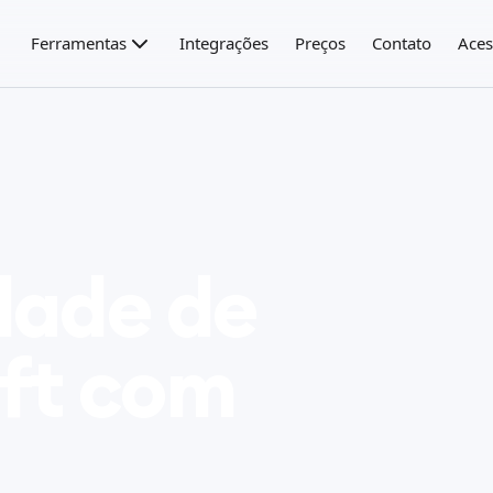
Ferramentas
Integrações
Preços
Contato
Aces
dade de
oft com