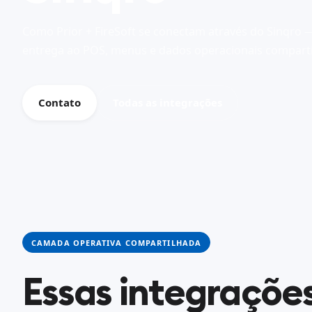
Como Prior + FireSoft se conectam através do Sinqro 
entrega ao POS, menus e dados operacionais comparti
Contato
Todas as integrações
CAMADA OPERATIVA COMPARTILHADA
Essas integraçõe