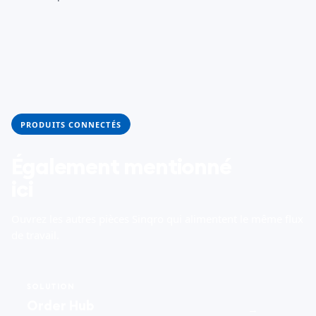
PRODUITS CONNECTÉS
Également mentionné
ici
Ouvrez les autres pièces Sinqro qui alimentent le même flux
de travail.
SOLUTION
Order Hub
→