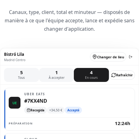
Canaux, type, client, total et minuteur — disposés de
manière à ce que l'équipe accepte, lance et expédie sans
changer d'application.
Bistró Lila
Changer de lieu
Madrid Centro
5
1
4
Rafraîchir
Tous
À accepter
En cours
UBER EATS
#7KX4ND
UE
Recogida
34,50 €
Accepté
12:24h
PRÉPARATION