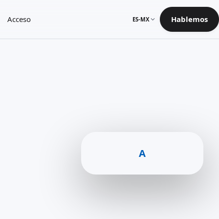
Acceso
Hablemos
ES-MX
A