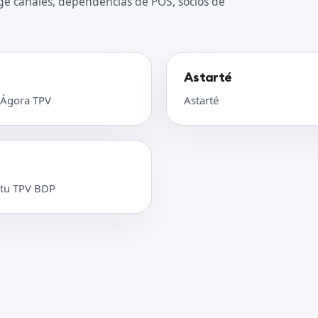
ge canales, dependencias de POS, socios de
Astarté
 Ágora TPV
Astarté
 tu TPV BDP