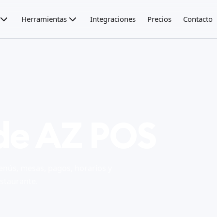
Herramientas
Integraciones
Precios
Contacto
 de AZ POS
nús, mesas, pagos, horarios y
estaurante.