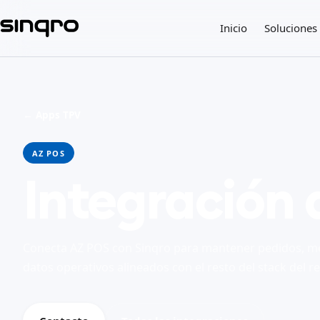
Inicio
Soluciones
← Apps TPV
AZ POS
Integración
Conecta AZ POS con Sinqro para mantener pedidos, me
datos operativos alineados con el resto del stack del r