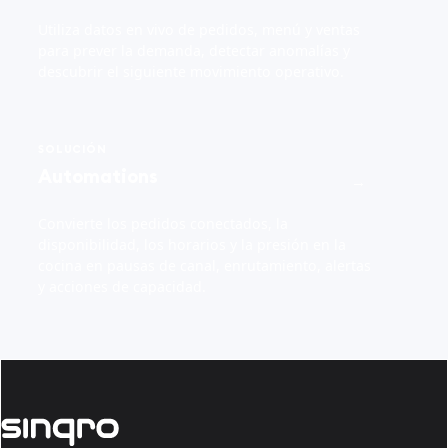
Utiliza datos en vivo de pedidos, menú y ventas
para prever la demanda, detectar anomalías y
descubrir el siguiente movimiento operativo.
SOLUCIÓN
Automations
→
Convierte los pedidos conectados, la
disponibilidad, los horarios y la presión en la
cocina en pausas de canal, enrutamiento, alertas
y acciones de capacidad.