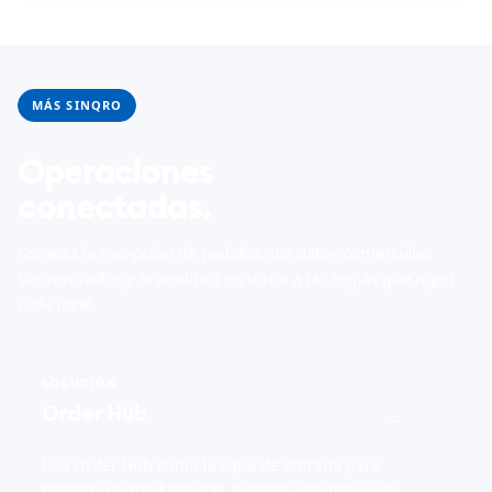
MÁS SINQRO
Operaciones
conectadas.
Conecta la recepción de pedidos, los datos comerciales
sincronizados y la analítica en torno a las reglas que rigen
cada local.
SOLUCIÓN
Order Hub
→
Usa Order Hub como la capa de entrada para
pedidos de marketplace, directos, de mesa y de