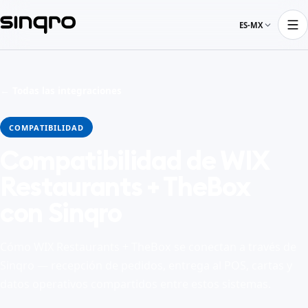
ES-MX
← Todas las integraciones
COMPATIBILIDAD
Compatibilidad de WIX
Restaurants + TheBox
con Sinqro
Cómo WIX Restaurants + TheBox se conectan a través de
Sinqro — recepción de pedidos, entrega al POS, cartas y
datos operativos compartidos entre estos sistemas.