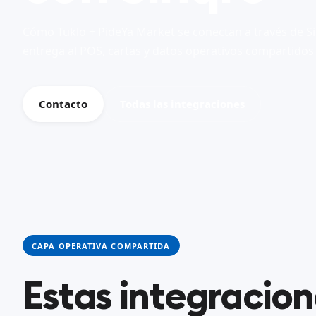
Cómo Tuklo + PideYa Market se conectan a través de S
entrega al POS, cartas y datos operativos compartidos
Contacto
Todas las integraciones
CAPA OPERATIVA COMPARTIDA
Estas integracio