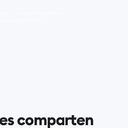
inqro — recepción de pedidos,
 entre estos sistemas.
nes comparten