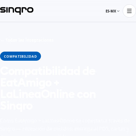
ES-MX
← Todas las integraciones
COMPATIBILIDAD
Compatibilidad de
EatAmigo +
LaLineaOnline con
Sinqro
Cómo EatAmigo + LaLineaOnline se conectan a través de
Sinqro — recepción de pedidos, entrega al POS, cartas y