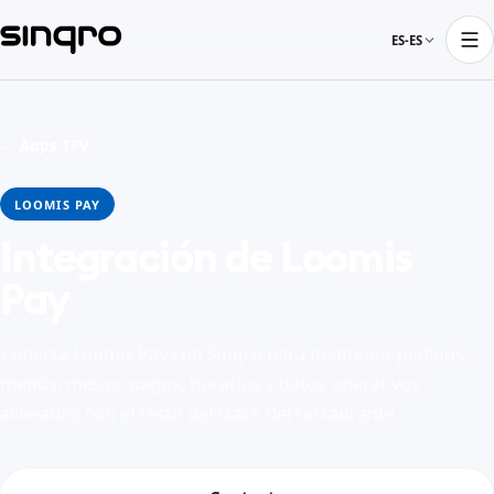
ES-ES
← Apps TPV
LOOMIS PAY
Integración de Loomis
Pay
Conecta Loomis Pay con Sinqro para mantener pedidos,
menús, mesas, pagos, horarios y datos operativos
alineados con el resto del stack del restaurante.