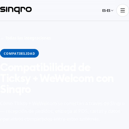
ES-ES
← Todas las integraciones
COMPATIBILIDAD
Compatibilidad de
Ticksy + WeWelcom con
Sinqro
Cómo Ticksy + WeWelcom se conectan a través de Sinqro
— recepción de pedidos, entrega al POS, cartas y datos
operativos compartidos entre estos sistemas.