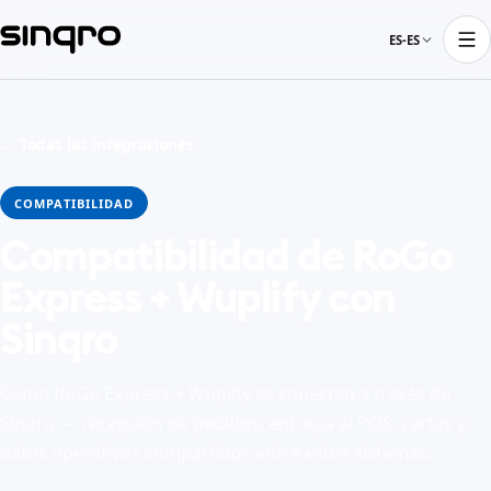
ES-ES
← Todas las integraciones
COMPATIBILIDAD
Compatibilidad de RoGo
Express + Wuplify con
Sinqro
Cómo RoGo Express + Wuplify se conectan a través de
Sinqro — recepción de pedidos, entrega al POS, cartas y
datos operativos compartidos entre estos sistemas.