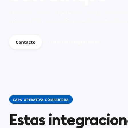
Cómo RoGo Express + FlipDish se conectan a través de
entrega al POS, cartas y datos operativos compartidos
Contacto
Todas las integraciones
CAPA OPERATIVA COMPARTIDA
Estas integracio