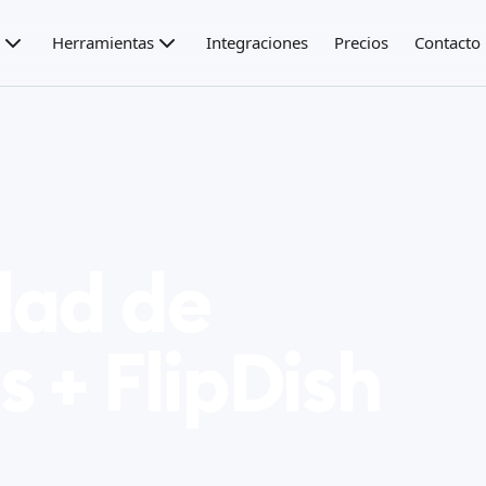
Herramientas
Integraciones
Precios
Contacto
dad de
 + FlipDish