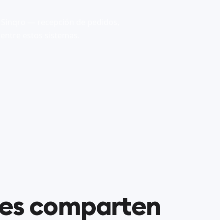
 Sinqro — recepción de pedidos,
 entre estos sistemas.
nes comparten