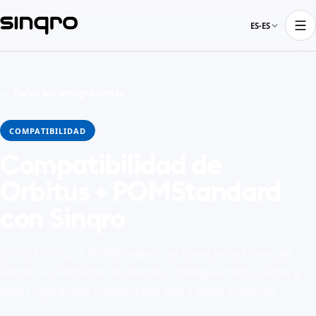
ES-ES
← Todas las integraciones
COMPATIBILIDAD
Compatibilidad de
Orbitus + POMStandard
con Sinqro
Cómo Orbitus + POMStandard se conectan a través de
Sinqro — recepción de pedidos, entrega al POS, cartas y
datos operativos compartidos entre estos sistemas.