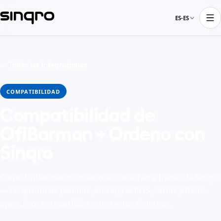
ES-ES
← Todas las integraciones
COMPATIBILIDAD
Compatibilidad de
OfiBarman + Ordeno con
Sinqro
Cómo OfiBarman + Ordeno se conectan a través de Sinqro
— recepción de pedidos, entrega al POS, cartas y datos
operativos compartidos entre estos sistemas.