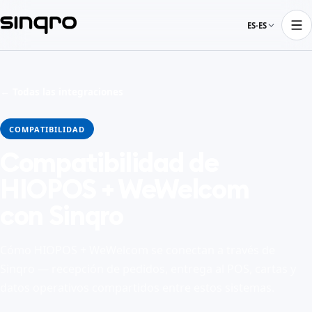
ES-ES
← Todas las integraciones
COMPATIBILIDAD
Compatibilidad de
HIOPOS + WeWelcom
con Sinqro
Cómo HIOPOS + WeWelcom se conectan a través de
Sinqro — recepción de pedidos, entrega al POS, cartas y
datos operativos compartidos entre estos sistemas.