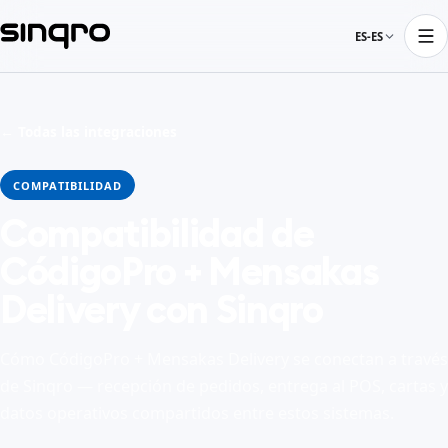
ES-ES
← Todas las integraciones
COMPATIBILIDAD
Compatibilidad de
CódigoPro + Mensakas
Delivery con Sinqro
Cómo CódigoPro + Mensakas Delivery se conectan a través
de Sinqro — recepción de pedidos, entrega al POS, cartas y
datos operativos compartidos entre estos sistemas.