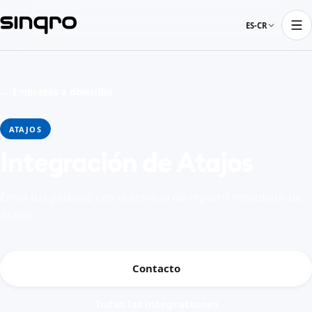
ES-CR
← Empresas a domicilio
ATAJOS
Integración de Atajos
Envía tus pedidos con el servicio de reparto inmediato de
Atajos
Contacto
Todas las integraciones