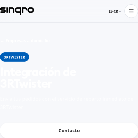
ES-CR
← Empresas a domicilio
3RTWISTER
Integración de
3RTwister
Envía tus pedidos con el servicio de reparto inmediato de
3RTwister
Contacto