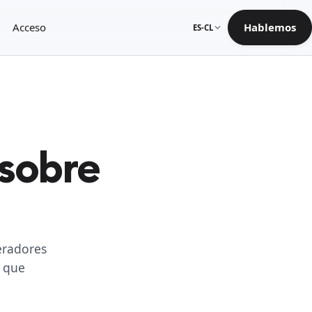
Acceso
Hablemos
ES-CL
 sobre
eradores
A que