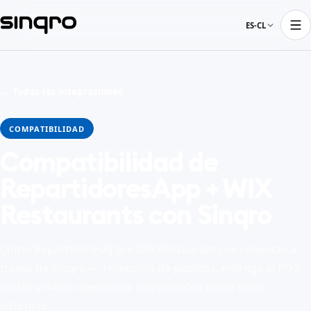
ES-CL
← Todas las integraciones
COMPATIBILIDAD
Compatibilidad de
RepartidoresApp + WIX
Restaurants con Sinqro
Cómo RepartidoresApp + WIX Restaurants se conectan a
través de Sinqro — recepción de pedidos, entrega al POS,
cartas y datos operativos compartidos entre estos
sistemas.