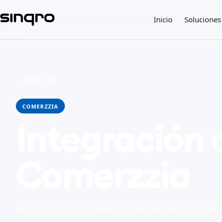
Inicio
Soluciones
← Apps TPV
COMERZZIA
Integración 
Comerzzia
Gestiona productos, pedidos y reservas de Sinqro des