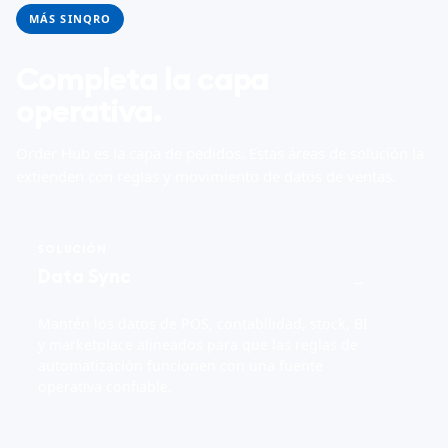
MÁS SINQRO
Completa la capa
operativa.
Order Hub es la capa de pedidos. Estas áreas de solución la
extienden con reglas y movimiento de datos de ventas.
SOLUCIÓN
Data Sync
→
Mantén los datos de POS, contabilidad, stock, BI
y marketplace alineados para que las reglas de
automatización funcionen con una fuente
operativa confiable.