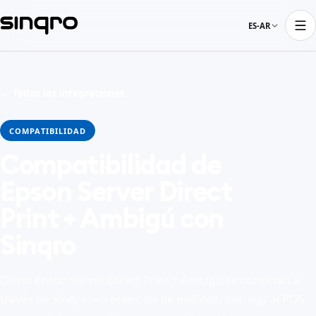
ES-AR
← Todas las integraciones
COMPATIBILIDAD
Compatibilidad de
Epson Server Direct
Print + Ambigú con
Sinqro
Cómo Epson Server Direct Print + Ambigú se conectan a
través de Sinqro — recepción de pedidos, entrega al POS,