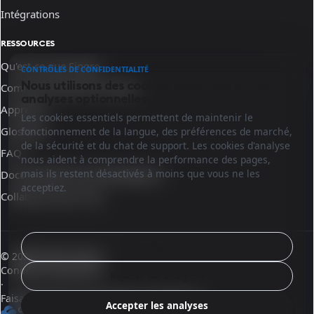
Intégrations
RESSOURCES
Qu'est-ce que Sinqro
CONTRÔLES DE CONFIDENTIALITÉ
Nous utilisons des cookies essentiels et des
Comment fonctionne Sinqro
analyses optionnelles.
Apprenez
Les cookies essentiels permettent de maintenir le
Glossaire
fonctionnement de la langue, des préférences de marché,
de la sécurité et du chat de support. Les cookies d'analyse
FAQ
nous aident à comprendre la performance des pages,
mais ils restent désactivés à moins que vous ne les
Documentation des développeurs
acceptiez.
Collaborez avec nous
Configurer
© 2026 Sinqro France
Conditions générales
Rejeter les analyses
·
Faisant partie de l'écosystème OpenQloud
Accepter les analyses