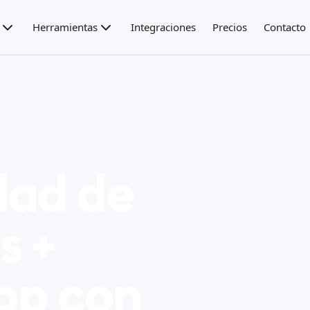
Herramientas
Integraciones
Precios
Contacto
dad de
s +
pp con