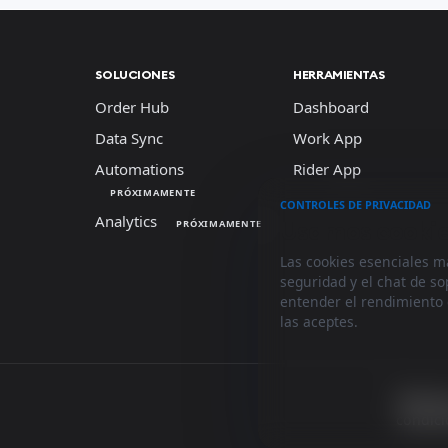
SOLUCIONES
HERRAMIENTAS
Order Hub
Dashboard
Data Sync
Work App
Automations
Rider App
PRÓXIMAMENTE
CONTROLES DE PRIVACIDAD
Analytics
Usamos cookies
PRÓXIMAMENTE
Las cookies esenciales m
seguridad y el chat de s
entender el rendimiento
las aceptes.
Término
condic