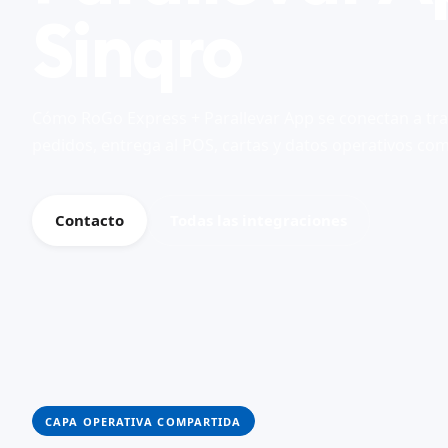
Sinqro
Cómo RoGo Express + Parallevar App se conectan a tra
pedidos, entrega al POS, cartas y datos operativos com
Contacto
Todas las integraciones
CAPA OPERATIVA COMPARTIDA