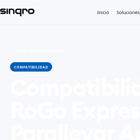
Inicio
Soluciones
← Todas las integraciones
COMPATIBILIDAD
Compatibili
RoGo Expres
Parallevar A