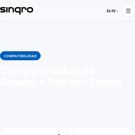
ES-PE
← Todas las integraciones
COMPATIBILIDAD
Compatibilidad de
Dmenu + Tuki con Sinqro
Cómo Dmenu + Tuki se conectan a través de Sinqro —
recepción de pedidos, entrega al POS, cartas y datos
operativos compartidos entre estos sistemas.