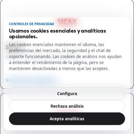
CONTROLES DE PRIVACIDAD
Usamos cookies esenciales y analíticas
opcionales.
Las cookies esenciales mantienen el idioma, las
SICAX
preferencias del mercado, la seguridad y el chat de
Módulo de conexión con SICAX TPV
soporte funcionando. Las cookies de análisis nos ayudan
a entender el rendimiento de la página, pero se
mantienen desactivadas a menos que las aceptes.
Ver perfil de integración →
Configura
Rechaza análisis
Acepta analíticas