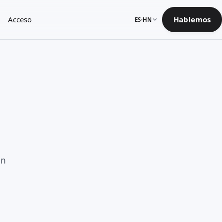
Acceso
Hablemos
ES-HN
en