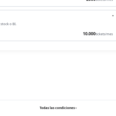
+
stock o BI.
10.000
tickets/mes
Todas las condiciones