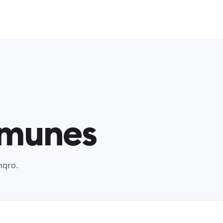
omunes
nqro.