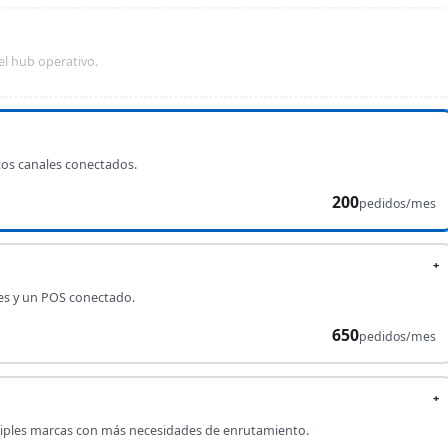
el hub operativo.
cos canales conectados.
200
pedidos/mes
+
es y un POS conectado.
650
pedidos/mes
+
tiples marcas con más necesidades de enrutamiento.