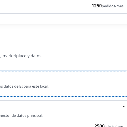
1250
pedidos/mes
k, marketplace y datos
os datos de BI para este local.
+
ector de datos principal.
2500
tickets/mes