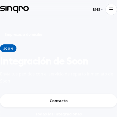
ES-ES
← Empresas a domicilio
SOON
Integración de Soon
Envía tus pedidos con el servicio de reparto inmediato de
Soon
Contacto
Todas las integraciones