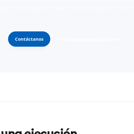
tuales en una guía de preparación antes de que comience l
Contáctanos
Todas las automatizaciones
n una ejecución