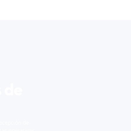
 de
ecepción de
tas operativas