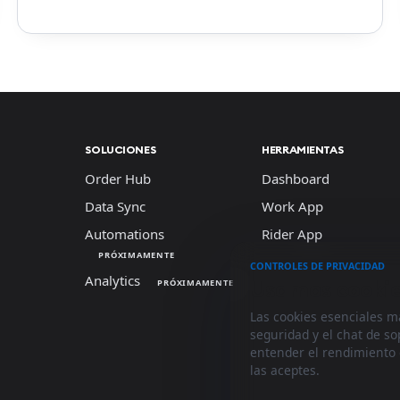
SOLUCIONES
HERRAMIENTAS
Order Hub
Dashboard
Data Sync
Work App
Automations
Rider App
PRÓXIMAMENTE
CONTROLES DE PRIVACIDAD
Analytics
Usamos cookies
PRÓXIMAMENTE
Las cookies esenciales m
seguridad y el chat de s
entender el rendimiento
las aceptes.