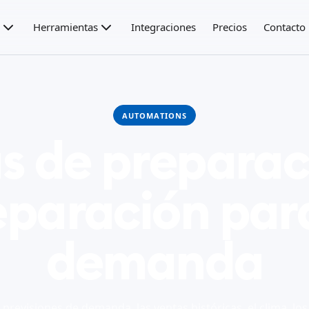
Herramientas
Integraciones
Precios
Contacto
AUTOMATIONS
as de preparac
eparación para
demanda
 previsiones de demanda, las ventas históricas, el clima, los