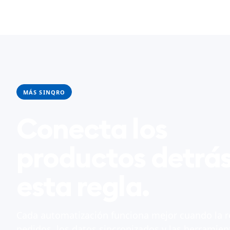
MÁS SINQRO
Conecta los
productos detrás
esta regla.
Cada automatización funciona mejor cuando la r
pedidos, los datos sincronizados y las herramien