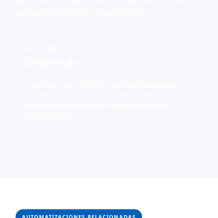
comparten el mismo contexto.
SOLUCIÓN
Order Hub
→
Usa Order Hub como la capa de entrada para
pedidos de marketplace, directos, de mesa y de
entrega antes de que las reglas decidan qué
pasa después.
AUTOMATIZACIONES RELACIONADAS