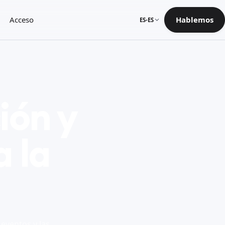
Acceso
Hablemos
ES-ES
ión y
 la
 eventos y las