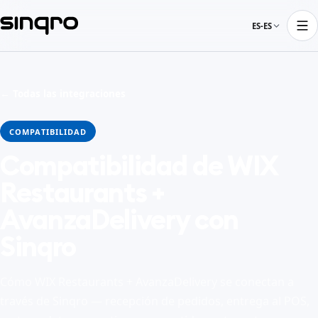
ES-ES
← Todas las integraciones
COMPATIBILIDAD
Compatibilidad de WIX
Restaurants +
AvanzaDelivery con
Sinqro
Cómo WIX Restaurants + AvanzaDelivery se conectan a
través de Sinqro — recepción de pedidos, entrega al POS,