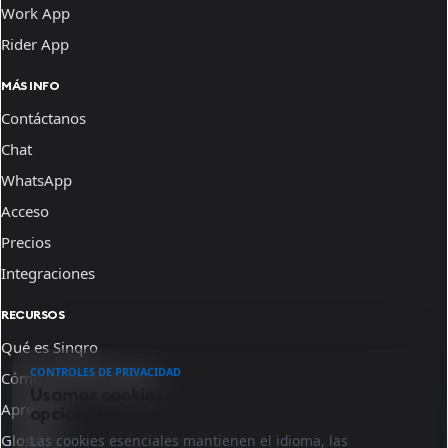
Work App
Rider App
MÁS INFO
Contáctanos
Chat
WhatsApp
Acceso
Precios
Integraciones
RECURSOS
Qué es Sinqro
CONTROLES DE PRIVACIDAD
Cómo funciona Sinqro
Usamos cookies esenciales y analíticas
Aprende
opcionales.
Glosario
Las cookies esenciales mantienen el idioma, las