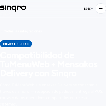
ES-ES
← Todas las integraciones
COMPATIBILIDAD
Compatibilidad de
TuMenuWeb + Mensakas
Delivery con Sinqro
Cómo TuMenuWeb + Mensakas Delivery se conectan a
través de Sinqro — recepción de pedidos, entrega al POS,
cartas y datos operativos compartidos entre estos
sistemas.