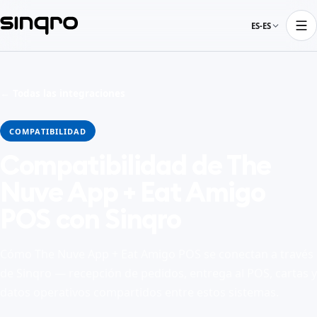
ES-ES
← Todas las integraciones
COMPATIBILIDAD
Compatibilidad de The
Nuve App + Eat Amigo
POS con Sinqro
Cómo The Nuve App + Eat Amigo POS se conectan a través
de Sinqro — recepción de pedidos, entrega al POS, cartas y
datos operativos compartidos entre estos sistemas.