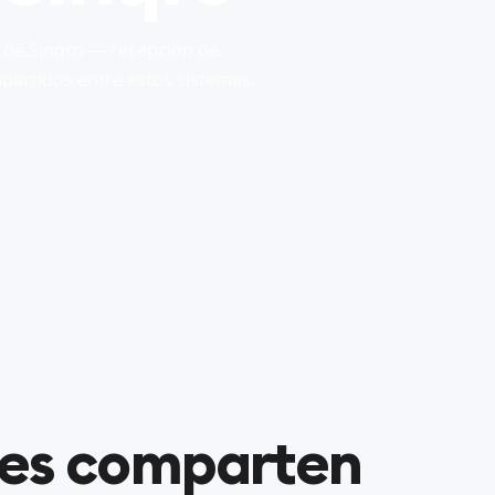
 de Sinqro — recepción de
partidos entre estos sistemas.
nes comparten