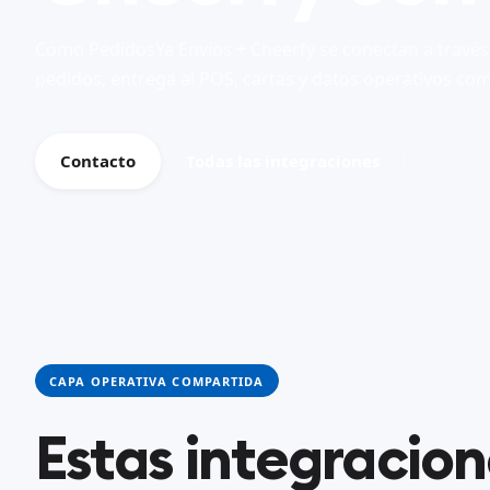
Cómo PedidosYa Envíos + Cheerfy se conectan a través
pedidos, entrega al POS, cartas y datos operativos com
Contacto
Todas las integraciones
CAPA OPERATIVA COMPARTIDA
Estas integracio