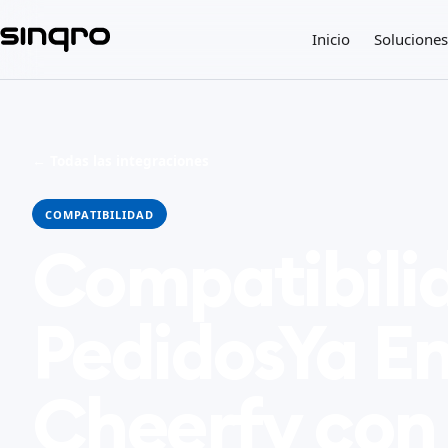
Inicio
Soluciones
← Todas las integraciones
COMPATIBILIDAD
Compatibili
PedidosYa En
Cheerfy con