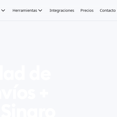
Herramientas
Integraciones
Precios
Contacto
dad de
víos +
 Sinqro