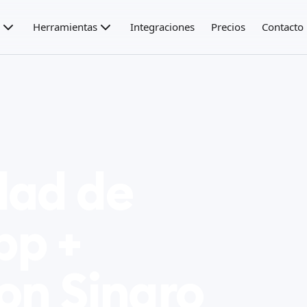
Herramientas
Integraciones
Precios
Contacto
dad de
pp +
on Sinqro