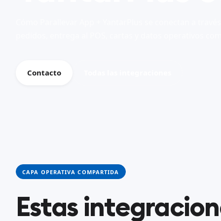
Cómo Parallevar App + YantarPlus se conectan a travé
pedidos, entrega al POS, cartas y datos operativos com
Contacto
Todas las integraciones
CAPA OPERATIVA COMPARTIDA
Estas integracio