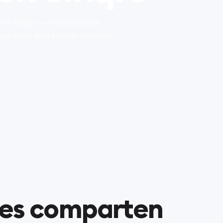
s de Sinqro — recepción de
partidos entre estos sistemas.
nes comparten