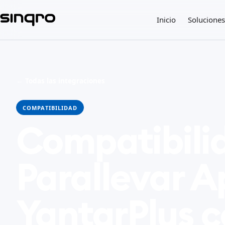
Inicio
Soluciones
← Todas las integraciones
COMPATIBILIDAD
Compatibili
Parallevar A
YantarPlus c