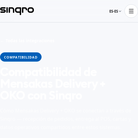
ES-ES
← Todas las integraciones
COMPATIBILIDAD
Compatibilidad de
Mensakas Delivery +
OKO con Sinqro
Cómo Mensakas Delivery + OKO se conectan a través de
Sinqro — recepción de pedidos, entrega al POS, cartas y
datos operativos compartidos entre estos sistemas.