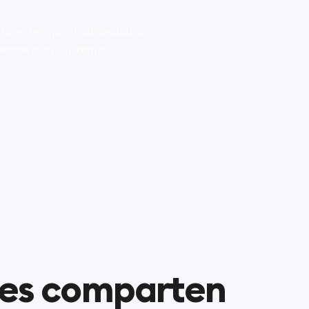
qro — recepción de pedidos,
 entre estos sistemas.
nes comparten