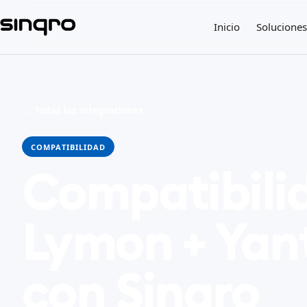
Inicio
Soluciones
← Todas las integraciones
COMPATIBILIDAD
Compatibili
Lymon + Yan
con Sinqro