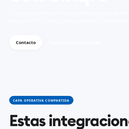
Cómo Lymon + YantarPlus se conectan a través de Sin
entrega al POS, cartas y datos operativos compartidos
Contacto
Todas las integraciones
CAPA OPERATIVA COMPARTIDA
Estas integracio